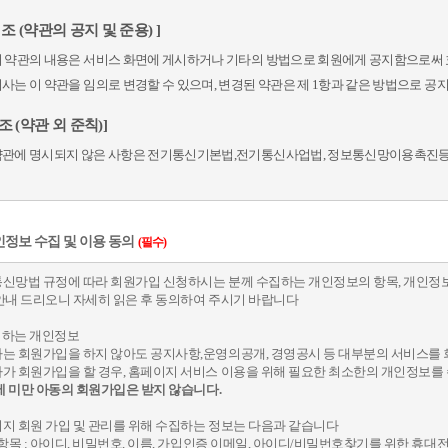
2 조 (약관의 공지 및 준용) ]
이 약관의 내용은 서비스 화면에 게시하거나 기타의 방법으로 회원에게 공지함으로써
회사는 이 약관을 임의로 변경할 수 있으며, 변경된 약관은 제 1항과 같은 방법으로 
 조 (약관 외 준칙)]
약관에 명시되지 않은 사항은 전기통신기본법,전기통신사업법, 정보통신망이용촉진등에
 조 (용어의 정의)]
정보 수집 및 이용 동의
(필수)
약관에서 사용하는 용어의 정의는 다음과 같습니다.
이용자 : "사이트"에 접속하여 "회사"가 제공하는 서비스를 받는 자로서 사이트 내에
신망법 규정에 따라 회원가입 신청하시는 분께 수집하는 개인정보의 항목, 개인정보
를 이용하는 자를 말합니다.
안내 드리오니 자세히 읽은 후 동의하여 주시기 바랍니다
아이디(ID) : 이용자 식별과 이벤트 등의 서비스 이용을 위하여 이용자가 선정하고 회
수집하는 개인정보
비밀번호 : 이용자가 이벤트 참여 및 게시물 열람시 비밀보호를 위해 이용자 자신이 설
는 회원가입을 하지 않아도 공지사항,운영의공개, 경영공시 등 대부분의 서비스를 
운영자 : 서비스의 전반적인 관리와 원활한 운영을 위하여 회사에서 선정한 사람
가 회원가입을 할 경우, 홈페이지 서비스 이용을 위해 필요한 최소한의 개인정보를
4세 미만 아동의 회원가입은 받지 않습니다.
2장 서비스 이용계약
지 회원 가입 및 관리를 위해 수집하는 정보는 다음과 같습니다
수항목 : 아이디, 비밀번호, 이름, 가입인증 이메일, 아이디/비밀번호찾기를 위한 휴