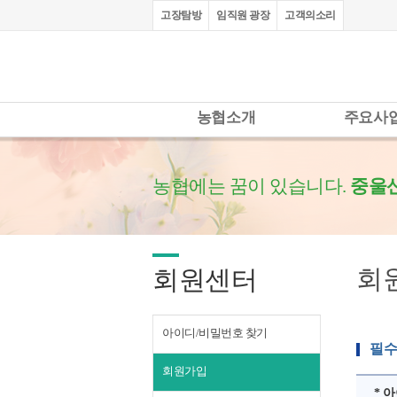
고장탐방
임직원 광장
고객의소리
농협소개
주요사
농협에는 꿈이 있습니다.
중울
회
회원센터
아이디/비밀번호 찾기
필수
회원가입
* 