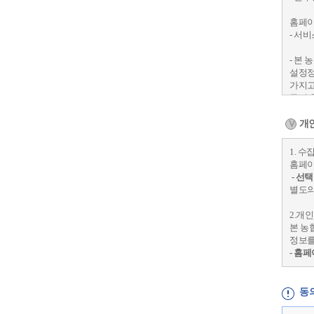
[제 
홈페이
① 
- 서비
는 
② 
- 본
설정정
[제 6
가지고
등의 
① 
단 고
② 
개인
적인
2. 
1. 
본 농
홈페이
[제 
정보를
- 선
-
홈페
① 
별도의
② 
3. 
2.개
로 
본 농
본 농
③ 
전자상
정보를
래와 
다.
- 홈
④ 
이 기
된 
- 전
동
계약 
[제 
대금결