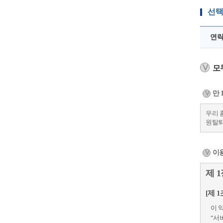
선택
연락
모
만 
우리 
원탈퇴
이
제 
[제 1
이 
“서