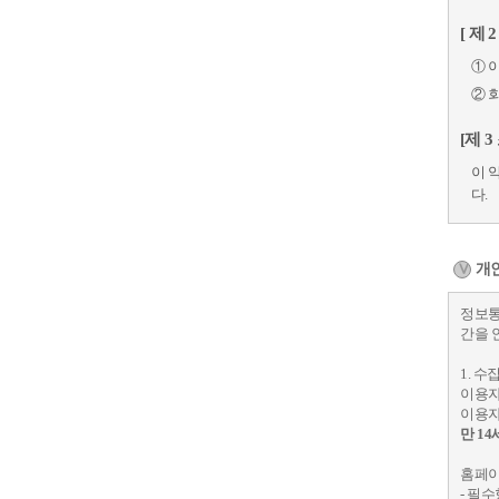
[ 제 
① 
② 
[제 3
이 
다.
[제 4
개인
이 
① 
정보통
비스
간을 
② 
1. 
③ 
이용자
④ 
이용자
만 1
제 
홈페이
- 필