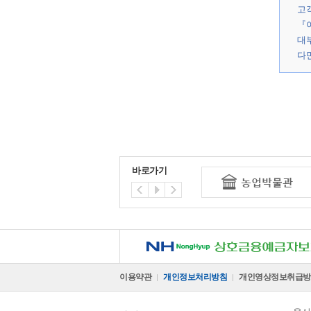
고
소비자
① 
- 전
『
습니
전자금
대
② 
- 통
다만
로그인
가
나
다
라
마
바
사
바로가기
자
차
제 
NH 상호금융예금자보호기금
[제 9
① 
이용약관
개인정보처리방침
개인영상정보취급방
법 
는 