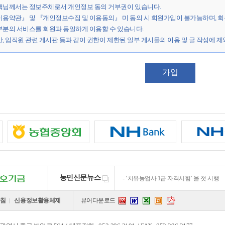
객님께서는 정보주체로서 개인정보 동의 거부권이 있습니다.
의 불만 또는 분쟁처리에 관한 기록: 3년 보관
회사는 이용자가 제 6 조에서 정한 모든 사항을 정확히 기재하여 이용신청을 하였을 때 제
자금융거래법
이용약관』 및 『개인정보수집 및 이용동의』 미 동의 시 회원가입이 불가능하며, 
다.
융에 관한 기록: 5년 보관
부분의 서비스를 회원과 동일하게 이용할 수 있습니다.
회사는 다음 각 호의 1에 해당하는 이용신청에 대하여는 승낙을 유보할 수 있습니다.
신비밀보호법
, 임직원 관련 게시판 등과 같이 권한이 제한된 일부 게시물의 이용 및 글 작성에 제
 기록: 3개월
. 설비에 여유가 없는 경우
. 기술상 지장이 있는 경우
. 기타 회사의 사정상 이용승낙이 곤란한 경우
가입
. 회사는 다음 각 호의 1에 해당하는 이용신청에 대하여는 이를 승낙하지 아니 할 수 
. 이름이 실명이 아닌 경우
. 기술상 지장이 있는 경우
. 다른 사람의 명의를 사용하여 신청한 경우
아. 이용신청시 필요내용을 허위로 기재하여 신청한 경우
. 사회의 안녕질서 또는 미풍양속을 저해할 목적으로 신청한 경우
. 기타 회사가 정한 이용신청요건이 미비되었을 때
폭염·가뭄 장기화에 고사·염류장해…경
3장 계약당사자의 의무
조생종 배 ‘원황’ 일찍 맛본다…고온에 
농민신문뉴스
‘치유농업사 1급 자격시험’ 올 첫 시행
 조 (회사의 의무)]
탄저병·복숭아순나방·반쪽시듦병…농작물
회사는 서비스 제공과 관련해서 알고 있는 이용자의 신상정보를 본인의 승낙없이 제 3자
“규제 과도”…‘유기농자재 개발’ 발목
침
신용정보활용체제
뷰어다운로드
hwp
word
ppt
excel
pdf
등 법률의 규정에 의해 국가기관의 요구가 있는 경우, 범죄에 대한 수사상의 목적이 
폭염·가뭄 장기화에 고사·염류장해…경
기타 관계법령에서 정한 절차에 따른 요청이 있는 경우에는 그러하지 않습니다.
조생종 배 ‘원황’ 일찍 맛본다…고온에 