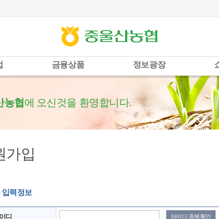
업
금융상품
정보광장
산농협
에 오신것을 환영합니다.
원가입
 입력정보
아이디
아이디 중복확인